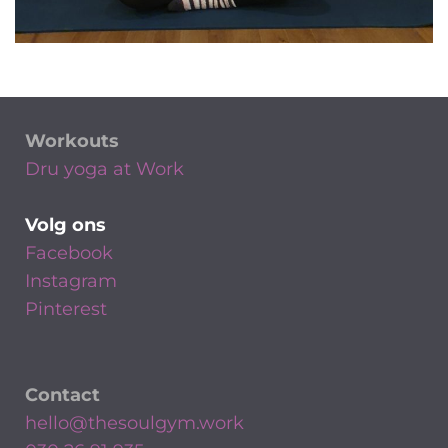
Workouts
Dru yoga at Work
Volg ons
Facebook
Instagram
Pinterest
Contact
hello@thesoulgym.work