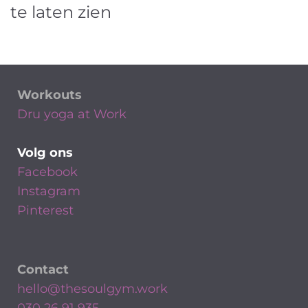
te laten zien
Workouts
Dru yoga at Work
Volg ons
Facebook
Instagram
Pinterest
Contact
hello@thesoulgym.work