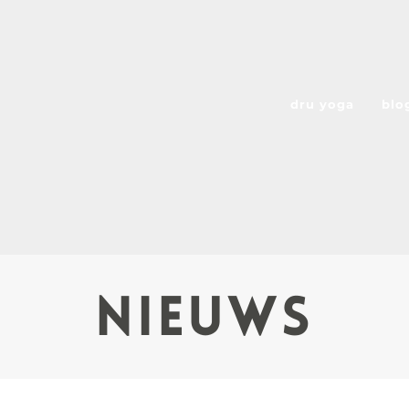
dru yoga
blo
Nieuws