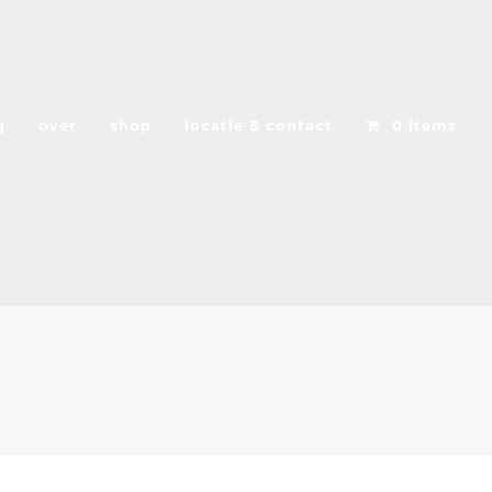
g
over
shop
locatie & contact
0 items