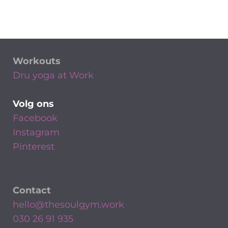
Workouts
Dru yoga at Work
Volg ons
Facebook
Instagram
Pinterest
Contact
hello@thesoulgym.work
030 26 91 935